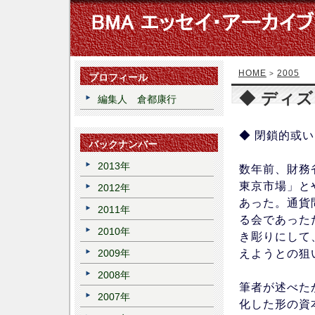
HOME
2005
>
プロフィール
◆ ディ
編集人 倉都康行
◆ 閉鎖的或
バックナンバー
2013年
数年前、財務
東京市場」と
2012年
あった。通貨
2011年
る会であった
2010年
き彫りにして
えようとの狙
2009年
2008年
筆者が述べた
2007年
化した形の資