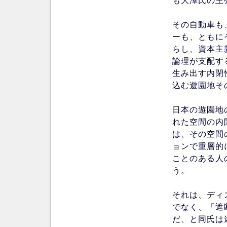
も大澤氏の主
その自動車も
ーも、ともに
らし、資本主
論理が支配す
生み出す内閉
込む遊園地そ
日本の遊園地
れた空間の内
は、その空間
ョンで重層的
ことのある人
う。
それは、ディ
でなく、「遮
だ、と同氏は