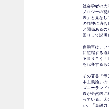
社会学者の大
ノロジーの凝
表」と見なし
の精神に適合
と関係あるの
回りして説明
自動車は、い
に短縮する道
る限り早く「
を代弁するも
その著書「帝
本主義論」の
ズニーランド
義が必然的に
っている。氏
が、「金融力