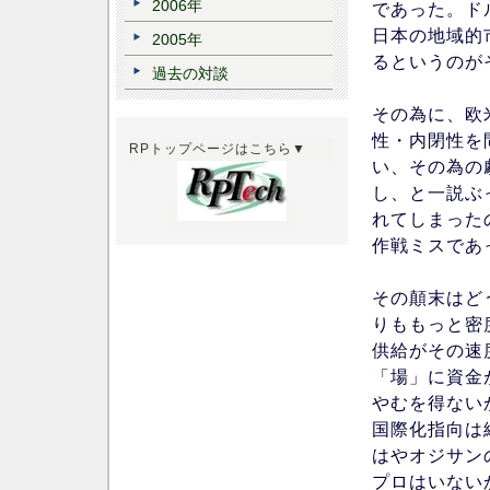
2006年
であった。ド
日本の地域的
2005年
るというのが
過去の対談
その為に、欧
性・内閉性を
RPトップページはこちら▼
い、その為の
し、と一説ぶ
れてしまった
作戦ミスであ
その顛末はど
りももっと密
供給がその速
「場」に資金
やむを得ない
国際化指向は
はやオジサン
プロはいない