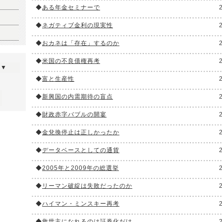
◆
ある年金セミナーで
◆
ネガティブ金利の現実性
◆
おカネは「存在」するのか
◆
米国の不良債権再考
ら▼
◆
富と生産性
◆
新興国の内需期待の盲点
◆
財政赤字バブルの開宴
◆
金兌換停止は正しかったか
◆
データベースとしての通貨
◆
2005年と2009年の総選挙
◆
リーマン破綻は失敗だったのか
◆
ハイマン・ミンスキー再考
◆
救世主になれるのは証券化だけ