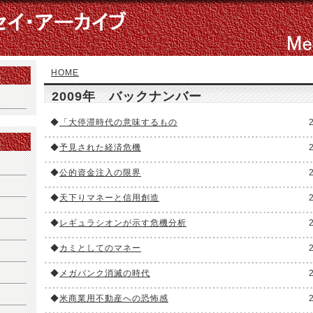
HOME
2009年 バックナンバー
◆
「大停滞時代の意味するもの
◆
予見された経済危機
◆
公的資金注入の限界
◆
天下りマネーと信用創造
◆
レギュラシオンが示す危機分析
◆
カミとしてのマネー
◆
メガバンク消滅の時代
◆
米商業用不動産への恐怖感