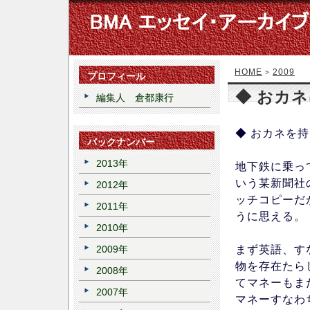
HOME
2009
>
プロフィール
◆ おカ
編集人 倉都康行
◆ おカネを
バックナンバー
2013年
地下鉄に乗っ
いう某新聞社
2012年
ッチコピーだ
2011年
うに思える。
2010年
まず英語、す
2009年
物を存在たら
2008年
てマネーもま
2007年
マネーすなわ