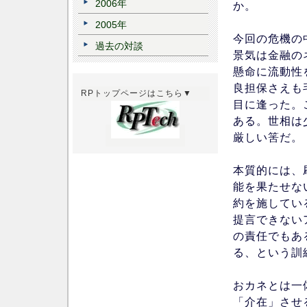
2006年
か。
2005年
今回の危機の
過去の対談
景気は金融の
懸命に流動性
良担保さえも
RPトップページはこちら▼
目に逢った。
ある。世相は
厳しい筈だ。
本質的には、
能を果たせな
約を施してい
提言できない
の責任でもあ
る、という訓
おカネとは一
「介在」させ