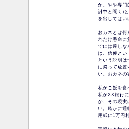
か。やや専門
討中と聞く)
を出してはい
おカネとは何
れだけ懸命に
でには達しな
は、信仰とい
という説明は
に祭って放置
い。おカネの
私がご飯を食
私がXX銀行
が、その現実
い。確かに通
用紙に1万円