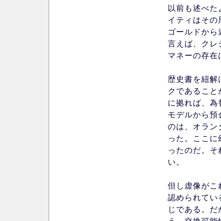
以前も述べた
イティはその
ゴールドから
言えば、クレ
マネーの存在
歴史書を紐解
クであることがわか
に拠れば、為
モデルから預
のは、オラン
った。ここに
ったのだ。そ
い。
但し虚像がこ
認められてい
じである。だ