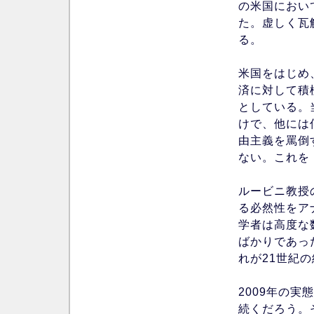
の米国におい
た。虚しく瓦
る。
米国をはじめ
済に対して積
としている。
けで、他には
由主義を罵倒
ない。これを
ルービニ教授
る必然性をア
学者は高度な
ばかりであっ
れが21世紀
2009年の
続くだろう。