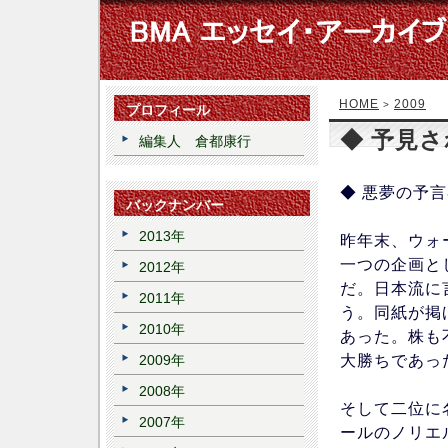
HOME
2009
>
プロフィール
◆ 予見
編集人 倉都康行
◆ 悪夢の予
バックナンバー
2013年
昨年末、ウォ
一つの企画として
2012年
だ。日本流に
2011年
う。同紙が掲げ
2010年
あった。株も
大勝ちであっ
2009年
2008年
そして二位に
2007年
ールのノリエ