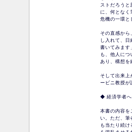
ストだろうと
に、何となく
危機の一環と
その直感から
し入れて、日
書いてみます
も、他人につ
あり、構想を
そして出来上
ービニ教授が
◆ 経済学者
本書の内容を
い。ただ、筆
も当たり続け