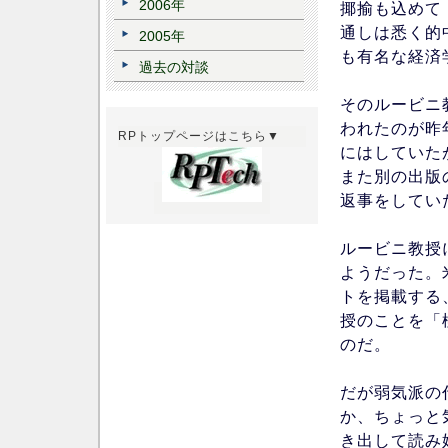
2006年
揶揄も込めて「
通しは悉く的
2005年
も有名な経済
過去の対談
そのルービニ
われたのが昨
RPトップページはこちら▼
にはしていた
また別の出版
返事をしてい
ルービニ教授
ようだった。
トを掲載する
授のことを「
のだ。
だが弱気派の
か、ちょっと
き出して読み