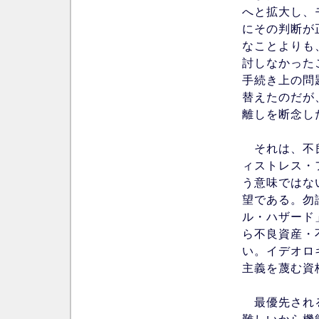
へと拡大し、
にその判断が
なことよりも
討しなかった
手続き上の問
替えたのだが、
離しを断念し
それは、不良
ィストレス・
う意味ではな
望である。勿
ル・ハザード
ら不良資産・
い。イデオロ
主義を蔑む資
最優先される