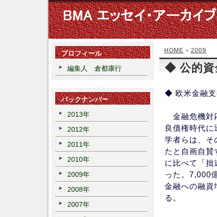
HOME
2009
>
プロフィール
◆ 公的
編集人 倉都康行
◆ 欧米金融
バックナンバー
2013年
金融危機対応
良債権時代に
2012年
学者らは、そ
2011年
たと自画自賛
2010年
に比べて「拙
った。7,00
2009年
金融への融資
2008年
る。
2007年