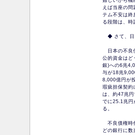
難しいから機
えば当座の問
テム不安は終
る段階は、時
◆ さて、日
日本の不良債
公的資金はど
銀)への6兆4
与が18兆9,
8,000億円
瑕疵担保契約
は、約47兆
でに25.1
る。
不良債権時代
どの銀行に数