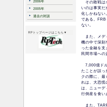
2006年
その敗戦はポ
いのは事実だ
2005年
化しかねない
過去の対談
である。FR
ない。
RPトップページはこちら▼
また、メディ
機の中で深刻
った金融を支
民間市場への
7,000億
たことが誤っ
クの際に、最
れは、大恐慌
は、ニューデ
行倒産を食い
また、TARP