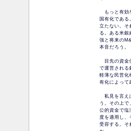
もっと有効な
国有化である
立たない。そ
る。ある米銀
強と将来のM
本音だろう。
目先の資金供
で運営される
軽薄な民営化
有化によって
私見を言えば
う。その上で
公的資金で塩
度を適用し、
受容する。そ