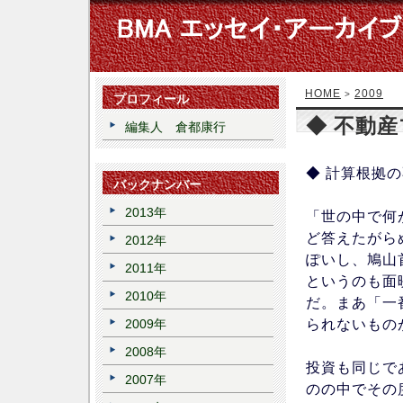
HOME
2009
>
プロフィール
◆ 不動
編集人 倉都康行
◆ 計算根拠
バックナンバー
2013年
「世の中で何
ど答えたがら
2012年
ぽいし、鳩山
2011年
というのも面
2010年
だ。まあ「一
られないもの
2009年
2008年
投資も同じで
2007年
のの中でその