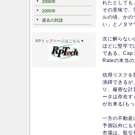
2006年
れたとしても
その意味で、
2005年
ルの頃、かの
過去の対談
い」とノタマ
次に解らない
RPトップページはこちら▼
ほどに堅牢で
である。Cap
Rateの本
信用リスクを割り
演繹できるが
り、厳密な計
ータは存在す
が出来る(も
一方の不動産に
予測以外にも
市場は、取引