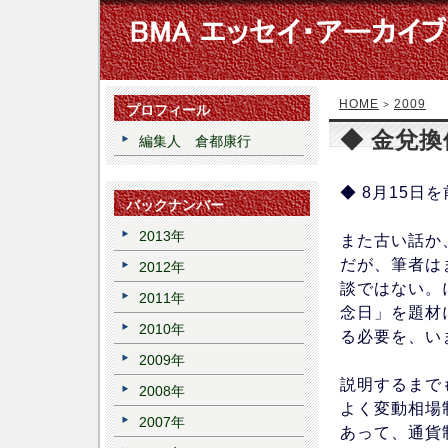
HOME
2009
>
プロフィール
◆ 金兌
編集人 倉都康行
◆ 8月15日
バックナンバー
2013年
また古い話か
だが、筆者は
2012年
談ではない。
2011年
念日」を題材
2010年
る必要を、い
2009年
説明するまで
2008年
よく変動相場
2007年
あって、通貨