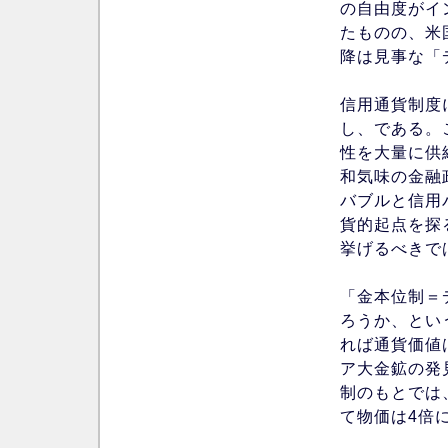
の自由度がイ
たものの、米
降は見事な「
信用通貨制度
し、である。
性を大量に供
和気味の金融
バブルと信用
貨的起点を探
挙げるべきで
「金本位制＝
ろうか、とい
れば通貨価値
ア大金鉱の発
制のもとでは
て物価は4倍