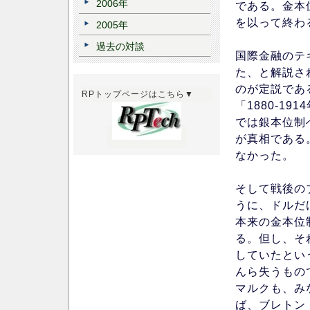
2006年
である。金本位
を以って終わ
2005年
過去の対談
国際金融のテ
た、と解説さ
のが定説であ
RPトップページはこちら▼
「1880-1
では銀本位制
が真相である
なかった。
そして戦後の
うに、ドルだ
本来の金本位
る。但し、そ
していたとい
んら失うもの
マルクも、み
ば、ブレトン