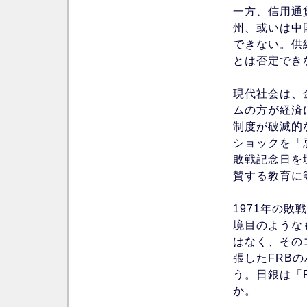
一方、信用通
州、或いは中
できない。供
とは否定でき
現代社会は、
ムの方が経済
制度が破滅的
ショックを「
敗戦記念日を
賛する教育に
1971年の
境目のような
はなく、その
張したFRB
う。日銀は「
か。