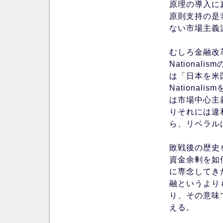
原理の導入に
原則支持の是
ない市場主義
むしろ金融改
Nationa
は「日本を米
Nationa
は市場中心主
りそれには違
ら、リベラル
敗戦後の歴史
資金余剰を如
に専念してき
融というより
り、その意味
える。