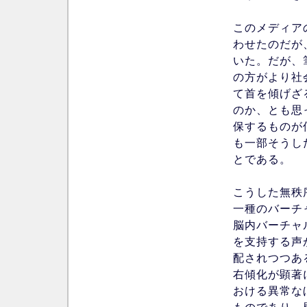
このメディア
わせたのだが
いた。だが、
の方がより社
て首を傾げざ
のか、とも思
保するものが
も一部そうし
とである。
こうした無秩
一種のバーチ
脳内バーチャ
を支持する声
配されつつあ
右傾化が顕著
おける異常な