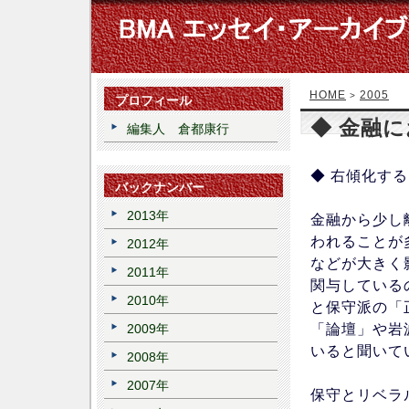
HOME
2005
>
プロフィール
◆ 金融
編集人 倉都康行
◆ 右傾化す
バックナンバー
2013年
金融から少し
われることが
2012年
などが大きく
2011年
関与している
2010年
と保守派の「
「論壇」や岩
2009年
いると聞いて
2008年
2007年
保守とリベラ