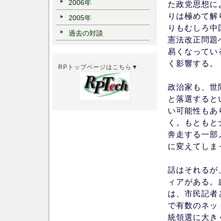
2006年
た政党思想に
りは極めて解
2005年
りもむしろ中
過去の対談
憲法改正問題
易くなってい
く影響する。
RPトップページはこちら▼
政治家も、世
と落選すると
い可能性もあ
く。もともと
奔走する一部
に変えてしま
話はそれるが、
ィアがある。
は、市民記者
で有数のネッ
統領選に大き