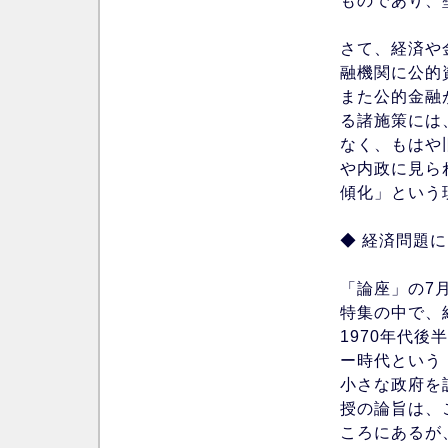
ものであり、
さて、経済や
融機関に公的
また公的金融
る諸施策には
なく、もはや
や内政に見ら
傾化」という
◆ 経済問題
「論座」の7
特集の中で、
1970年代
ー時代という
小さな政府を
授の論旨は、
ころにあるが