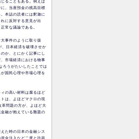
感じることもある。例えば
特に、当座預金の残高目標
る。本誌の読者には釈迦に
それに反対する意見が出
く正常な議論である。
す大事件のように取り扱
が、日本経済を破壊させか
るのか、とにかく記事にし
だ、市場経済における物事
になろうがたいしたことでは
ムが国民心理や市場心理を
ティの高い材料は腐るほど
ストは、よほどマクロの現
改革問題の方が、よほど大
域金融が抱えている難題の
迎えた時の日本の金融シス
的資金注入など二度と許容