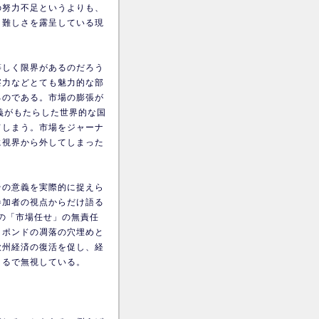
の努力不足というよりも、
う難しさを露呈している現
等しく限界があるのだろう
察力などとても魅力的な部
るのである。市場の膨張が
義がもたらした世界的な国
てしまう。市場をジャーナ
に視界から外してしまった
その意義を実際的に捉えら
参加者の視点からだけ語る
国の「市場任せ」の無責任
、ポンドの凋落の穴埋めと
欧州経済の復活を促し、経
まるで無視している。