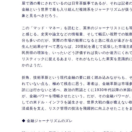
屋で酒の肴にされているのは日常茶飯事であるが、それは記者
金融という世界で最も入り組んだ複雑系をジャーナリズムが扱
象と見るべきだろう。
この「マッド・マネー」を読むと、英米のジャーナリストにも
と感じる。史実や論文などの情報量、そして幅広い視野での観
分も多いのだが、実際の市場の観察になると急に視点が遠ざか
生んだ結果がすべて悪ならば、20世紀を通じて拡張した市場主
民所得の増加を、いったいどう評価すれば良いのか途方にくれ
リスティックに捉えるあまり、それがもたらした果実を意識的
かのようだ。
折角、技術革新という現代金融の要に鋭く踏み込みながらも、
れていない点も、極めて残念に思う。著者は、金融革新は市場
訳には行かないと述べ、政治の黙認とくに1930年代以降の米
が、金融パワーを増幅させたという。だが、その金融パワーが
しての米ドル・インフラを誕生させ、世界大戦の傷が癒えない
済成長を支え、リスク管理の技法を飛躍的に向上させたことを
◆ 金融ジャーナリズムのズレ