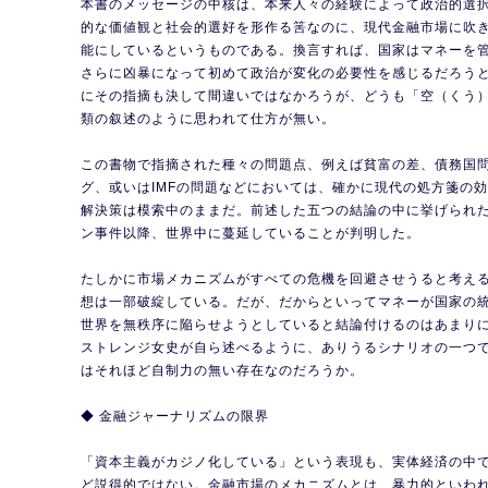
本書のメッセージの中核は、本来人々の経験によって政治的選
的な価値観と社会的選好を形作る筈なのに、現代金融市場に吹
能にしているというものである。換言すれば、国家はマネーを
さらに凶暴になって初めて政治が変化の必要性を感じるだろう
にその指摘も決して間違いではなかろうが、どうも「空（くう
類の叙述のように思われて仕方が無い。
この書物で指摘された種々の問題点、例えば貧富の差、債務国
グ、或いはIMFの問題などにおいては、確かに現代の処方箋の
解決策は模索中のままだ。前述した五つの結論の中に挙げられ
ン事件以降、世界中に蔓延していることが判明した。
たしかに市場メカニズムがすべての危機を回避させうると考える
想は一部破綻している。だが、だからといってマネーが国家の
世界を無秩序に陥らせようとしていると結論付けるのはあまり
ストレンジ女史が自ら述べるように、ありうるシナリオの一つ
はそれほど自制力の無い存在なのだろうか。
◆ 金融ジャーナリズムの限界
「資本主義がカジノ化している」という表現も、実体経済の中
ど説得的ではない。金融市場のメカニズムとは、暴力的といわ