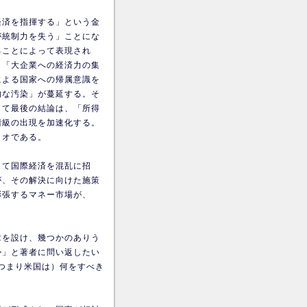
経済を指揮する」という金
が統制力を失う」ことにな
ることによって表現され
、「大企業への経済力の集
による国家への帰属意識を
的な汚染」が蔓延する。そ
して最後の結論は、「所得
階級の出現を加速化する。
リオである。
して国際経済を混乱に招
が、その解決に向けた施策
膨張するマネー市場が、
章を設け、幾つかのありう
か」と著者に問い返したい
（つまり米国は）何をすべき