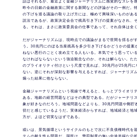
話はそれるが、最近よく金融ジャーナリズムに感覚的なズレを
昨今の日銀の金融政策に関する新聞などの評論がその一例だ。
の下げを巡る議論の取り上げ方には、極めて興味深いものがあ
説法であるが、政策決定会合で残高引き下げの提案がなされ、
る。それは、まさに政策委員会の仕事であって、それ自体は全
だがジャーナリズムは、現時点での議論がまるで世間を揺るが
う。30兆円にのぼる当座残高を多少引き下げるかどうかの提案
ねない悪行のごとく攻め立てる人もいる。本気でそう思ってい
なければならないという強迫観念なのか、それは解らない。た
のプライオリティ付けという尺度で見れば、30兆円が25兆円
ない。逆にそれが深刻な影響を与えるとすれば、ジャーナリズ
煽った結果に他ならない。
金融ジャーナリズムという視線で考えると、もっとプライオリ
ある。地銀の経営問題などはその典型である。だがジャーナリ
象が好きなのだろう。地域問題などよりも、30兆円問題や郵貯
切だと感じているようだ。実体経済からすれば、地域経済と地
方が、よほど切実なはずである。
或いは、景気循環というサイクルのもとで次に不良債権時代を
テムの耐久性も問題だ。国民は、懲罰制度の無い中途半端な公