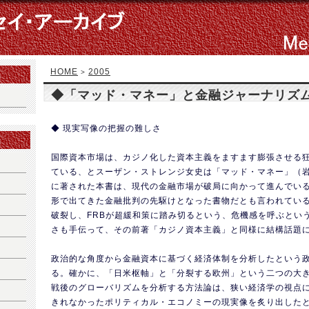
HOME
2005
>
◆「マッド・マネー」と金融ジャーナリズ
◆ 現実写像の把握の難しさ
国際資本市場は、カジノ化した資本主義をますます膨張させる
ている、とスーザン・ストレンジ女史は「マッド・マネー」（岩
に著された本書は、現代の金融市場が破局に向かって進んでい
形で出てきた金融批判の先駆けとなった書物だとも言われている
破裂し、FRBが超緩和策に踏み切るという、危機感を呼ぶとい
さも手伝って、その前著「カジノ資本主義」と同様に結構話題
政治的な角度から金融資本に基づく経済体制を分析したという
る。確かに、「日米枢軸」と「分裂する欧州」という二つの大
戦後のグローバリズムを分析する方法論は、狭い経済学の視点
きれなかったポリティカル・エコノミーの現実像を炙り出した