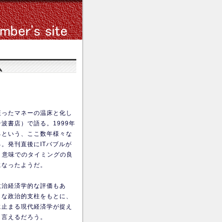
ム
狂ったマネーの温床と化し
波書店）で語る。1999年
るという、ここ数年様々な
。発刊直後にITバブルが
う意味でのタイミングの良
になったようだ。
政治経済学的な評価もあ
きな政治的支柱をもとに、
に止まる現代経済学が捉え
と言えるだろう。