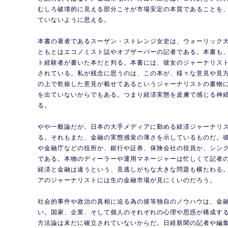
むしろ破壊的に見える部分こそが市場安定の本質であることを
ていないように思える。
本書の著者であるスーザン・ストレンジ女史は、ウォーリック
ともとはエコノミスト誌やオブザーバーの記者である。本書も
ト経験者が書いた本だと判る。本書には、彼女のジャーナリス
されている。私が残念に思うのは、この本が、様々な意見や見
の上で乾燥した意見が載せてあるというジャーナリストの書物
を出ていないからでもある。つまり経済実態を皮膚で感じる神
る。
やや一般論だが、日本の大手メディアに勤める経済ジャーナリ
る。それもまた、金融の実態感覚の薄さを示しているものだ。
や金融庁などの役所か、銀行や証券、保険会社の役員か、シン
である。本物のディーラーや運用マネージャーは忙しくて記者
経済と金融は違うという、見逃しがちな大きな問題も横たわる
アのジャーナリストには生の金融市場が見にくいのだろう。
社会的事件や政治の真相に迫る為の彼等独自のノウハウは、金
い。国家、企業、そして個人のそれぞれの心理や思惑が構成す
方法論は未だに確立されていないからだ。日経新聞の記者や編