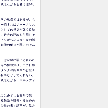
、残念ながら著者は理解し
大学の教授ではあるが、も
、一読すればジャーナリス
トとしての視点が強く反映
方、過去の評論を引用しそ
にありがちなスタイルの域
経細胞の働きが弱いのであ
ストは金融に弱いと言われ
彼等の情報源は、主に日銀
クタンクの調査畑のお歴々
の相手などしてくれない。
。残念ながら、大手メディ
融には必ずしも有効で無
る複雑系を観察するための
集委員の書く記事が、飲み