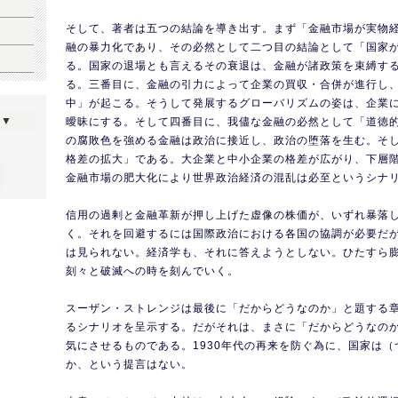
そして、著者は五つの結論を導き出す。まず「金融市場が実物
融の暴力化であり、その必然として二つ目の結論として「国家
る。国家の退場とも言えるその衰退は、金融が諸政策を束縛す
る。三番目に、金融の引力によって企業の買収・合併が進行し
中」が起こる。そうして発展するグローバリズムの姿は、企業
ら▼
曖昧にする。そして四番目に、我儘な金融の必然として「道徳
の腐敗色を強める金融は政治に接近し、政治の堕落を生む。そ
格差の拡大」である。大企業と中小企業の格差が広がり、下層
金融市場の肥大化により世界政治経済の混乱は必至というシナ
信用の過剰と金融革新が押し上げた虚像の株価が、いずれ暴落
く。それを回避するには国際政治における各国の協調が必要だ
は見られない。経済学も、それに答えようとしない。ひたすら
刻々と破滅への時を刻んでいく。
スーザン・ストレンジは最後に「だからどうなのか」と題する
るシナリオを呈示する。だがそれは、まさに「だからどうなの
気にさせるものである。1930年代の再来を防ぐ為に、国家は
か、という提言はない。