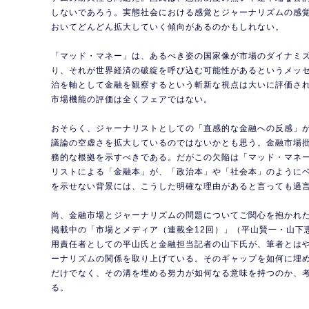
しないであろう。実態社会における感覚とジャーナリズムの感
おいてどんどん拡大していく傾向があるのかもしれない。
「マッド・マネー」は、あるべき姿の国家像が市場のダイナミ
り、それが世界経済の破綻を呼び込む可能性があるというメッ
治を軸として金融を観察するという斬新な視点は大いに評価さ
市場機能の評価は全くフェアではない。
おそらく、ジャーナリストとしての「直感的な金融への反感」
議論の空虚さを拡大しているのではないかとも思う。金融市場
務的な根拠を示すべきである。だがこの欠陥は「マッド・マネ
リストによる「金融本」が、「政治本」や「社会本」のように
を示せない背景には、こうした明確な理由があると言っても過
尚、金融市場とジャーナリズムの問題についてご関心を抱かれた
掲載中の「市場とメディア（連載全12回）」（平山賢一・山下
用責任者としての平山氏と金融担当記者の山下氏が、筆者とは
ーナリズムの関係を取り上げている。そのギャップを如何に埋
だけでなく、その溝を埋める努力が如何なる意味を持つのか、
る。