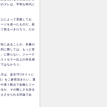
覚のズレは、平和な時代に
ズムによって歪曲してお
セージを述べたものだ。政
れて然るべきだろう。だが
が先にあることが、本書の
批判に際しては、もっと実
ー」に限らない。ジャーナ
ベストセラー以上の存在感
言ではなかろう。
方は、是非TFJサイトに
恵）をご参照頂きたい。運
やや違う観点で金融とジャ
めるか、その難しさを語る
考えさせられる対論であ