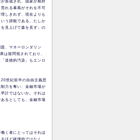
択が形成され、国家が相対
き荒れる暴風がそれを不可
管理しきれず、現在よりも
という諦観である。たしか
）を見上げて森を見ず」の
問題、マネーロンダリン
効果は疑問視されており、
た「道徳的汚染」もエンロ
20世紀前半の自由主義思
統制力を奪い、金融市場が
に早計ではないか。それは
であるとしても、金融市場
で働く者にとってはそれほ
れるほど破壊的ではなく、