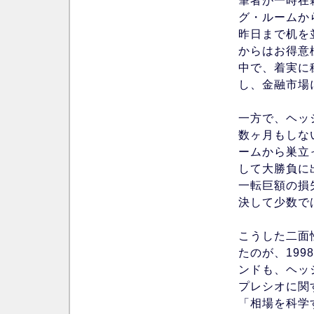
筆者が一時在
グ・ルームか
昨日まで机を
からはお得意
中で、着実に
し、金融市場
一方で、ヘッ
数ヶ月もしな
ームから巣立
して大勝負に
一転巨額の損
決して少数で
こうした二面
たのが、19
ンドも、ヘッ
プレシオに関
「相場を科学