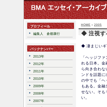
HOME
2005
>
プロフィール
◆ 注視
編集人 倉都康行
◆ 凄まじい
バックナンバー
2013年
「ヘッジファ
れる日本。金
2012年
ら向き合わな
2011年
ンドを話題に
2010年
の中でも「ヘ
もある。金融
2009年
せない。そも
2008年
い。
2007年