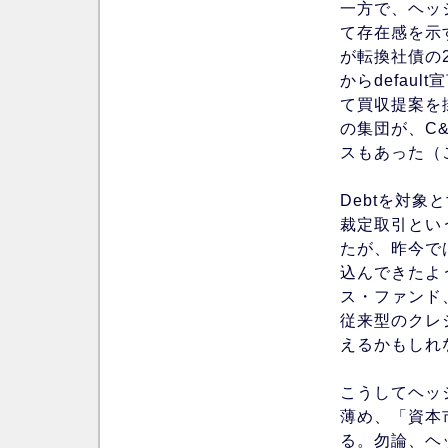
一方で、ヘッジフ
て存在感を示す例
が転換社債の25
からdefau
て買収提案を掛
の集団が、C
スもあった（
Debtを対
裁定取引とい
たが、昨今で
込んできたよ
ス・ファンド
従来型のクレ
えるかもしれ
こうしてヘッ
薄め、「資本
る。勿論、ヘ