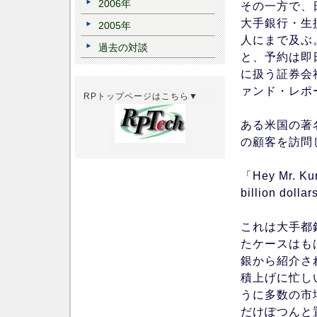
2006年
その一方で、
大手銀行・生
2005年
人にまで及ぶ
過去の対談
と、予約は即
に扱う証券会
ァンド・レポ
RPトップページはこちら▼
ある米国の著
の顧客を訪問
「Hey Mr. Kur
billion dolla
これは大手都
たケースはも
銀から紹介され
積上げに忙し
うに多数の市
だけぽつんと