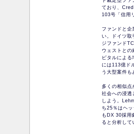
ト裁定型ファ
ており、Cred
103号「信
ファンドと企
い。ドイツ取
ジファンドT
ウェストとの
ピタルによる
には113億
う大型案件も
多くの相似点
社会への浸透
しよう。Leh
ち25％はヘッ
もDX 30採
ると分析して