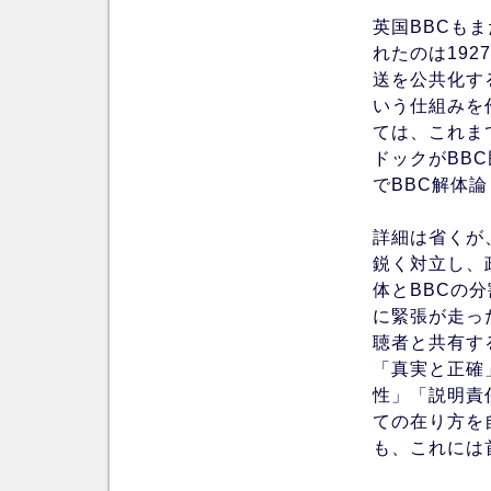
英国BBCも
れたのは19
送を公共化す
いう仕組みを
ては、これま
ドックがBB
でBBC解体
詳細は省くが
鋭く対立し、
体とBBCの
に緊張が走っ
聴者と共有す
「真実と正確
性」「説明責
ての在り方を
も、これには