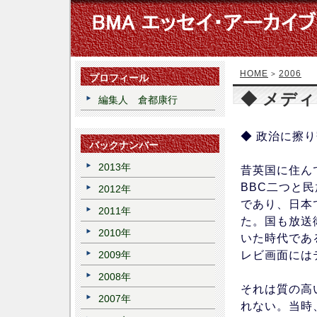
HOME
2006
>
プロフィール
◆ メデ
編集人 倉都康行
◆ 政治に擦り
バックナンバー
2013年
昔英国に住ん
BBC二つと
2012年
であり、日本
2011年
た。国も放送
2010年
いた時代であ
レビ画面には
2009年
2008年
それは質の高
2007年
れない。当時、