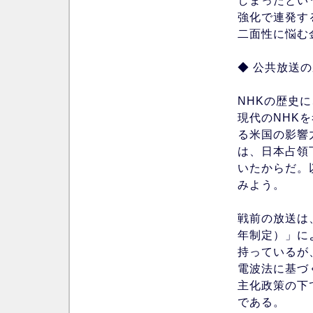
しまったとい
強化で連発す
二面性に悩む
◆ 公共放送
NHKの歴史
現代のNHK
る米国の影響
は、日本占領
いたからだ。
みよう。
戦前の放送は
年制定）」に
持っているが
電波法に基づ
主化政策の下
である。