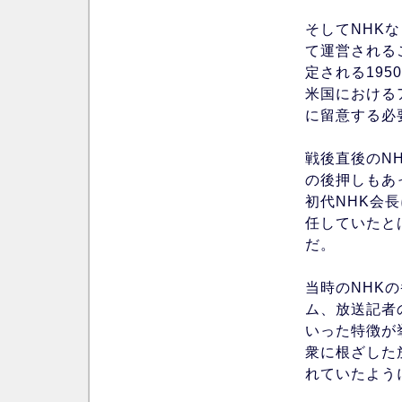
そしてNHK
て運営される
定される195
米国における
に留意する必
戦後直後のN
の後押しもあ
初代NHK会
任していたと
だ。
当時のNHK
ム、放送記者
いった特徴が
衆に根ざした
れていたよう