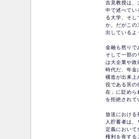
吉見教授は、
中で述べてい
る大学、そし
か。だがこの
出しているよ
金融も然りで
そして一部の
は大企業や政
時代だ、年金
構造が出来上
役である筈の
在」に貶めら
を拒絶されて
放送における
人貯蓄者は、
定義において
権利を有する