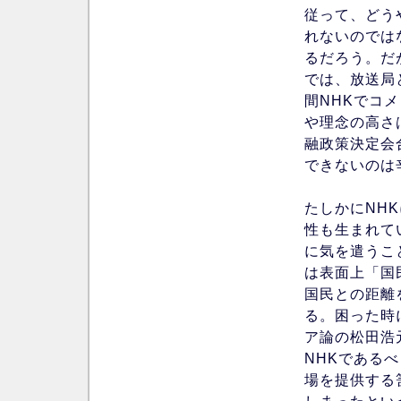
従って、どう
れないのでは
るだろう。だ
では、放送局
間NHKでコ
や理念の高さ
融政策決定会
できないのは
たしかにNH
性も生まれて
に気を遣うこ
は表面上「国
国民との距離
る。困った時
ア論の松田浩
NHKである
場を提供する