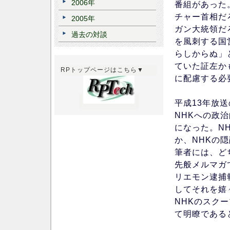
2006年
番組があった
チャー首相だ
2005年
ガン大統領だ
過去の対談
を風刺する国
らしからぬ」
ていた証左か
RPトップページはこちら▼
に配慮する必
平成13年放送
NHKへの政
になった。N
か、NHKの
筆者には、ど
先般メルマガ
リエモン逮捕
してそれを嬉
NHKのスク
て明瞭である