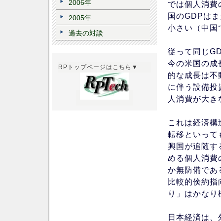
2006年
では個人消費
国のGDPは
2005年
小さい（中国
過去の対談
従って同じG
今の米国の成
RPトップページはこちら▼
的な成長は不
に伴う設備投
人消費が大き
これは経済構
転移といって
興国が追随す
める個人消費
か無防備であ
比較的倹約指
り」はかなり
日本経済は、