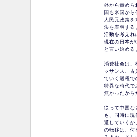
外から責めら
国も米国から
人民元政策を
決を表明する
活動を考えれ
現在の日本が
と言い始める
消費社会は、
ッサンス、古
ていく過程で
特異な時代で
無かったから
従って中国な
も、同時に現
避していくか
の転移は、何