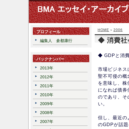
HOME
2006
>
プロフィール
◆ 消費
編集人 倉都康行
◆ GDPと消
バックナンバー
2013年
市場ビジネス
聖不可侵の概
2012年
を意味し、株
2011年
になれば債券
2010年
のであり、そ
い。
2009年
2008年
但し、最近の
2007年
のGDPが話