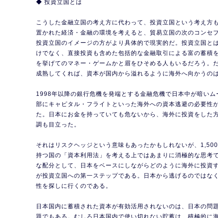
◆ 投資立国とは
こうした金融立国の考え方に代わって、投資立国という考え方
置かれた経済・金融の環境を考えると、貿易立国の次のコンセ
投資立国のイメージの方がより具体的で現実的だ。投資立国と
けでなく、直接投資も含めた包括的な金融取引による富の蓄積
を挙げてのマネー・ゲームかと眉をひそめる人もいるだろう。
成熟してくれば、資本が国内から溢れるように海外へ向かうの
1998年以降の銀行危機を発端とする金融危機で日本中が暗い
部にキャピタル・フライトといった海外への資本逃避の必要性
た。日本にお金を持っていても危ないから、海外に投資をした
調も目立った。
それはリスクヘッジという意味もあったかもしれないが、1,50
持つ国の「資本利用法」を考える上ではあまりに消極的な思考
な配分として、日本をベースにしながらどのように海外に投資
が投資立国への第一ステップである。日本から逃げるのではな
性を探しに行くのである。
日本国内に蓄積された資本が有効活用されないのは、日本の問
題でもある。むしろ日本国内で使い切れない貯蓄は、積極的に