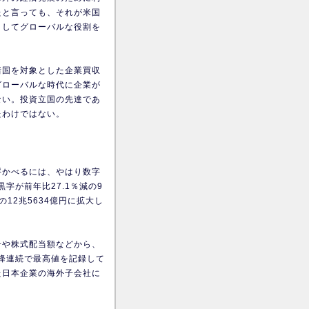
たと言っても、それが米国
としてグローバルな役割を
諸国を対象とした企業買収
グローバルな時代に企業が
ない。投資立国の先達であ
たわけではない。
浮かべるには、やはり数字
字が前年比27.1％減の9
の12兆5634億円に拡大し
子や株式配当額などから、
以降連続で最高値を記録して
た日本企業の海外子会社に
。