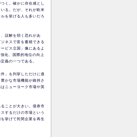
がつく。確かに存在感とし
ている。だが、それが欧米
ールを挙げる人も多いだろ
と、誤解を招く恐れがあ
ビジネスで富を蓄積できる
サービス立国」像にあるよ
力強化、国際的地位の向上
の定義の一つである。
条件」を列挙しただけに過
、豊かな市場機能が維持さ
場はニューヨーク市場や英
あることが大きい。債券市
ンスするだけの市場という
国を挙げて民間企業を再生