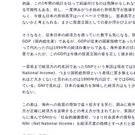
勿論、この1年間の統計を以って結論付けるのは危険かもしれな
る可能性もある。但し、一度弾みがつき始めた所得黒字が急減
らく、今後も日本の所得黒字はハイペースで増加し、貿易黒字
ないかと考えられる。まさに投資立国としての姿が浮かび上が
そうなると、従来日本の経済力を測っていた数字も気になる。
GDP（国内総生産）であるが、GDPが従来の国家指標であった
って代わったのは1994年の経済白書からである。海外資本の
置であったが、このGDPは今後の投資立国の姿を正しく描き続
一昔前まで経済力の代名詞であったGNPという単語は現在では消えてG
National Income)、つまり国民総所得という表現に置き換
れほど大きくないと言われたのは1990年代の話で、今ではGNI
ている。GNIで見れば、日本の金融力を加味した経済力はもう
れない。
この差は、海外への投資の増加で益々拡大する筈だ。因みに欧州で
方が正確に経済力を反映するとの考え方が生まれており、英国
らに進んでGNIから「社会的減価償却」つまり社会資本の償却
NNI（Net National Income）を経済尺度の指標とすべき