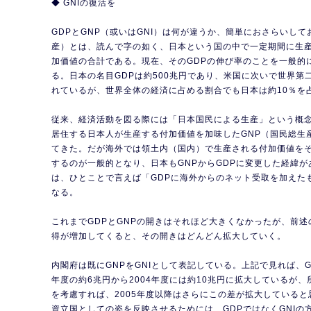
◆ GNIの復活を
GDPとGNP（或いはGNI）は何が違うか、簡単におさらいして
産）とは、読んで字の如く、日本という国の中で一定期間に生
加価値の合計である。現在、そのGDPの伸び率のことを一般的
る。日本の名目GDPは約500兆円であり、米国に次いで世界第
れているが、世界全体の経済に占める割合でも日本は約10％を
従来、経済活動を図る際には「日本国民による生産」という概
居住する日本人が生産する付加価値を加味したGNP（国民総生
てきた。だが海外では領土内（国内）で生産される付加価値を
するのが一般的となり、日本もGNPからGDPに変更した経緯が
は、ひとことで言えば「GDPに海外からのネット受取を加えた
なる。
これまでGDPとGNPの開きはそれほど大きくなかったが、前
得が増加してくると、その開きはどんどん拡大していく。
内閣府は既にGNPをGNIとして表記している。上記で見れば、GD
年度の約6兆円から2004年度には約10兆円に拡大しているが
を考慮すれば、2005年度以降はさらにこの差が拡大している
資立国としての姿を反映させるためには、GDPではなくGNIの