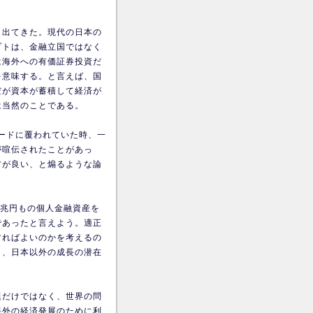
も出てきた。現代の日本の
プトは、金融立国ではなく
は海外への有価証券投資だ
を意味する。と言えば、国
だが資本が蓄積して経済が
は当然のことである。
ムードに覆われていた時、一
が喧伝されたことがあっ
方が良い、と煽るような論
0兆円もの個人金融資産を
であったと言えよう。適正
すればよいのかを考えるの
く、日本以外の成長の潜在
題だけではなく、世界の問
海外の経済発展のために利