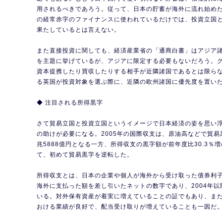
用されるべきであろう。従って、日本の貯蓄が海外に流れ始め
の経常赤字のファイナンスに使われているだけでは、投資立国
果たしているとは言えない。
また直接投資に関しても、経済産業省の「通商白書」はアジア
を主題に挙げているが、アジアに限定する必要もないだろう。
資本提携したり買収したりする相手が近隣諸国であるとは限ら
る英国が投資対象を選ぶ際に、近隣の欧州諸国に優先度を置い
◆ 注目される所得黒字
さて貿易立国と投資立国というイメージで日本経済の姿を思い
の助けが必要になる。2005年の国際収支は、原油高などで貿易黒
兆5888億円となる一方、所得収支の黒字額が前年度比30.3％増
て、初めて貿易黒字を逆転した。
所得収支とは、日本の企業や個人が海外から受け取った債券利
海外に支払った額を差し引いたネットの数字であり、2004年
いる。対外保有資産が着実に増えていることの証でもあり、ま
おける業績が良好で、配当受け取りが増えていることも一因だ