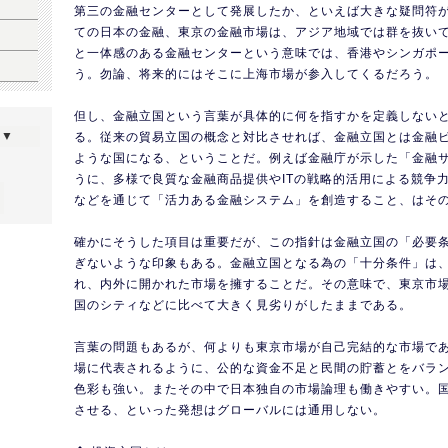
第三の金融センターとして発展したか、といえば大きな疑問符
ての日本の金融、東京の金融市場は、アジア地域では群を抜い
と一体感のある金融センターという意味では、香港やシンガポ
う。勿論、将来的にはそこに上海市場が参入してくるだろう。
但し、金融立国という言葉が具体的に何を指すかを定義しない
ら▼
る。従来の貿易立国の概念と対比させれば、金融立国とは金融
ような国になる、ということだ。例えば金融庁が示した「金融
うに、多様で良質な金融商品提供やITの戦略的活用による競争
などを通じて「活力ある金融システム」を創造すること、はそ
確かにそうした項目は重要だが、この指針は金融立国の「必要
ぎないような印象もある。金融立国となる為の「十分条件」は
れ、内外に開かれた市場を擁することだ。その意味で、東京市
国のシティなどに比べて大きく見劣りがしたままである。
言葉の問題もあるが、何よりも東京市場が自己完結的な市場で
場に代表されるように、公的な資金不足と民間の貯蓄とをバラ
色彩も強い。またその中で日本独自の市場論理も働きやすい。
させる、といった発想はグローバルには通用しない。