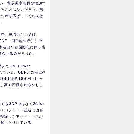
い。貿易黒字も再び増加す
することはないだろう。恐
との差を広げていくのでは
る。
現在、経済力といえば、
GNP（国民総生産）に取
日本進出など国際化に伴う措
けられるのだろうか。
NI (Gross
えられている。GDPとの差はそ
はGDPを約10兆円上回っ
少し高く評価されるかもし
もGDPではなくGNIの
のエコノミスト誌などはさ
を控除したネットベースの
だと提案したりしている。