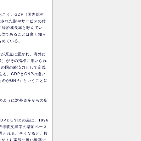
おこう。GDP（国内総生
産された財やサービスの付
に経済成長率と呼んでい
二位であることは良く知ら
占めている。
念が原点に置かれ、海外に
産）がその指標に用いられ
その国の経済力として定義
ある。GDPとGNPの違い
ものがGNP」ということに
述のように対外資産からの所
PとGNIとの差は、1996
、所得収支黒字の増加ペース
と思われる。そうなると、投
方がより実態に近い数字で