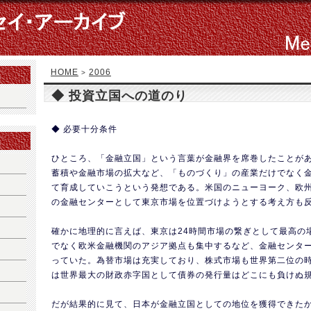
HOME
2006
>
◆ 投資立国への道のり
◆ 必要十分条件
ひところ、「金融立国」という言葉が金融界を席巻したことが
蓄積や金融市場の拡大など、「ものづくり」の産業だけでなく
て育成していこうという発想である。米国のニューヨーク、欧
の金融センターとして東京市場を位置づけようとする考え方も
確かに地理的に言えば、東京は24時間市場の繋ぎとして最高の
でなく欧米金融機関のアジア拠点も集中するなど、金融センタ
っていた。為替市場は充実しており、株式市場も世界第二位の
は世界最大の財政赤字国として債券の発行量はどこにも負けぬ
だが結果的に見て、日本が金融立国としての地位を獲得できた