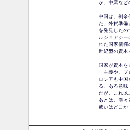
が、中露など
中国は、剰余
た、外貨準備
を発見したの
ルジョアジー
れた国家債権
世紀型の資本
国家が資本を
ー主義や、プ
ロシアも中国
る。ある意味
だが、これ以
あとは、淡々
或いはどこか