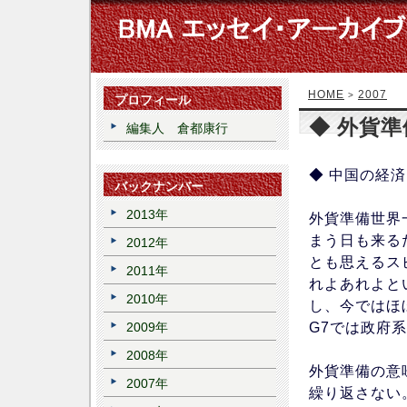
HOME
2007
>
プロフィール
◆ 外貨
編集人 倉都康行
◆ 中国の経
バックナンバー
2013年
外貨準備世界
まう日も来る
2012年
とも思えるス
2011年
れよあれよと
2010年
し、今ではほ
G7では政府
2009年
2008年
外貨準備の意
2007年
繰り返さない