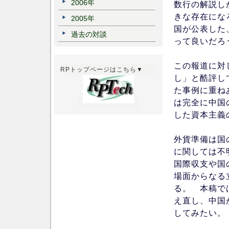
2006年
数行の解説し
きな存在にな
2005年
国が公表した
過去の対談
って良いだろ
この報道に対
RPトップページはこちら▼
し」と酷評し
た事例に重ね
は完全に中国
した資本主義
外貨準備は国
に関しては不
国際収支や国
場面からなる
る。 本稿で
え直し、中国
してみたい。