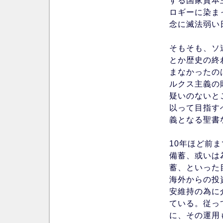
する国家資本
ロギーに染ま
念に滅法弱い
そもそも、ソ
とか歴史の終
まなかったの
ルクス主義の
疑いのないと
以って目指す
義となる聖書
10年ほど前
備蓄、或いは
蓄、といった
海外からの投
安維持の為に
ている。従っ
に、その運用