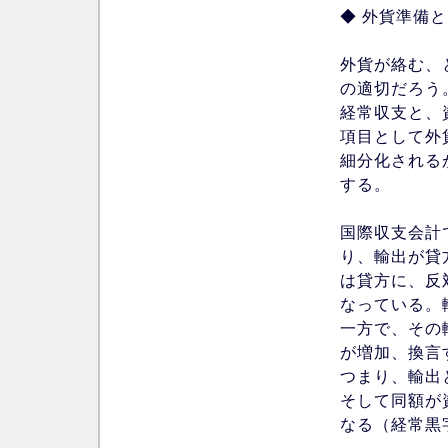
◆ 外貨準備
外貨が絡む、
の適切だろう
経常収支と、
項目として外
細分化される
する。
国際収支会計
り、輸出が貸
は貸方に、反
なっている。
一方で、その
が増加、換言
つまり、輸出
そして同額が
なる（経常黒