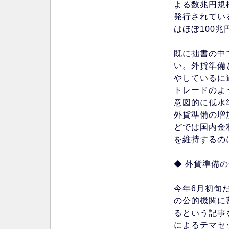
よる数兆円規
発行されてい
はほぼ100
既に拙書の中
い。外貨準備
やしているに
トレードのよ
意図的に低水
外貨準備の増
どでは国内金
を維持するの
◆ 外貨準備
今年6月初旬
の公的機関に
るという記事
によるテマセ