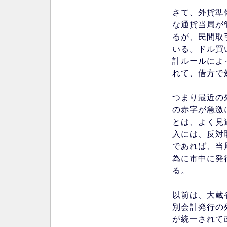
さて、外貨準
な通貨当局が
るが、民間取
いる。ドル買
計ルールによ
れて、借方で
つまり最近の
の赤字が急激
とは、よく見
入には、反対
であれば、当
為に市中に発
る。
以前は、大蔵
別会計発行の
が統一されて