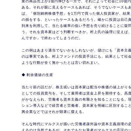
業の商品売上が1億円伸びる一方で、それによって社会に10億
ある。それが眼に見えるケースもあれば、そうでないケースも
ば、「個別銘柄株価予想」を1万円で買った個人投資家が、結果
の損をする、といったケースもあるだろう。確かに投資は自己
到来を利用して、当たる確率の低い予想を売り続けることに疑
う。それを資本家はどう判断すべきか。村上氏の論理に従えば
んですか」で終わってしまうのだ。
この例はあまり適当でないかもしれないが、儲けにも「資本主
のは事実である。村上ファンドの投資手法にも、結果として社
ような行動が全く無かったとは言い切れまい。
◆ 剰余価値の生産
当たり前の話だが、株主或いは資本家は配当や株価の値上がり
としての役員賞与を、そして雇用者は賃金上昇を期待する。高
がかなえられ、労働者も資本主義の有難さを知ることになる。
ション導入などで経営者と労働者、資本家を明確に区別するこ
興企業などではそれが顕著に窺える。
そんな時代にマルクスが描いた労働者疎外論や資本主義崩壊の
えるのは当然であるが、それでもなお筆者がマルクスの言説の