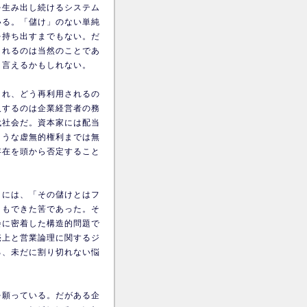
を生み出し続けるシステム
いる。「儲け」のない単純
を持ち出すまでもない。だ
されるのは当然のことであ
と言えるかもしれない。
され、どう再利用されるの
及するのは企業経営者の務
代社会だ。資本家には配当
ような虚無的権利までは無
存在を頭から否定すること
りには、「その儲けとはフ
ともできた筈であった。そ
会に密着した構造的問題で
売上と営業論理に関するジ
る、未だに割り切れない悩
を願っている。だがある企