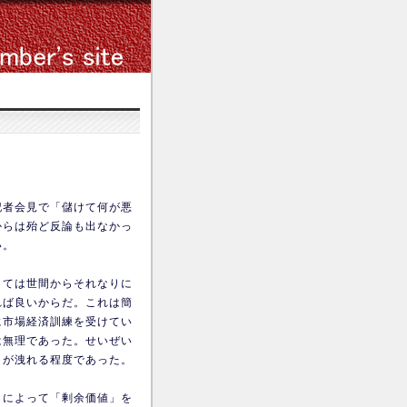
記者会見で「儲けて何が悪
からは殆ど反論も出なかっ
い。
しては世間からそれなりに
れば良いからだ。これは簡
に市場経済訓練を受けてい
は無理であった。せいぜい
きが洩れる程度であった。
とによって「剰余価値」を