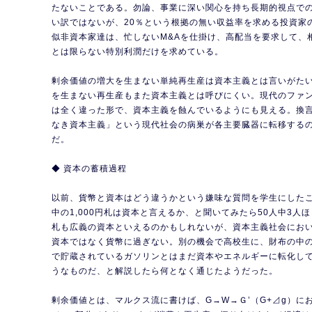
たないことである。勿論、事業に深い関心を持ち長期的視点で
い訳ではないが、20％という根拠の無い収益率を求める投資家
似非資本家達は、忙しないM&Aを仕掛け、高配当を要求して、
とは限らない特別利潤だけを求めている。
剰余価値の増大を生まない単純再生産は資本主義とは言いがた
を生まない再生産もまた資本主義とは呼びにくい。現代のファ
は全く違った形で、資本主義を蝕んでいるようにも見える。換
なき資本主義」という現代社会の病巣が各主要臓器に転移する
だ。
◆ 資本の蓄積過程
以前、貨幣と資本はどう違うかという嫌味な質問を学生にした
中の1,000円札は資本と言えるか、と聞いてみたら50人中3人
札も広義の資本といえるのかもしれないが、資本主義社会にお
資本ではなく貨幣に過ぎない。別の機会で高校生に、財布の中
で貯蔵されているガソリンとはまだ資本やエネルギーに転化し
うなものだ、と解説したら何となく通じたようだった。
剰余価値とは、マルクス流に書けば、G→W→Ｇ’（G+⊿g）に