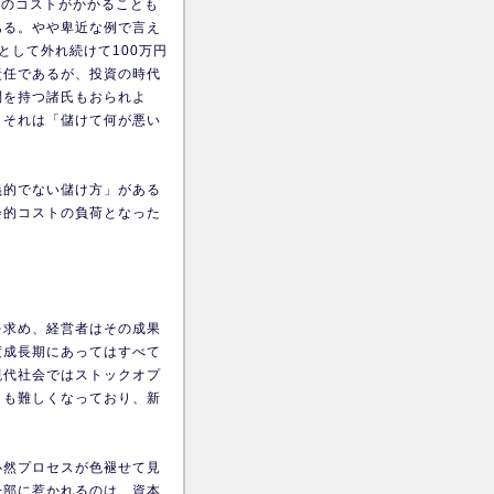
円のコストがかかることも
ある。やや卑近な例で言え
として外れ続けて100万円
責任であるが、投資の時代
問を持つ諸氏もおられよ
、それは「儲けて何が悪い
義的でない儲け方」がある
会的コストの負荷となった
を求め、経営者はその成果
度成長期にあってはすべて
現代社会ではストックオプ
とも難しくなっており、新
必然プロセスが色褪せて見
一部に惹かれるのは、資本