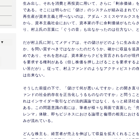
生み出し、それを消費と再投資に用いて、さらに「剰余価値」
である。そこには明らかに「儲け」のシステムが組み込まれて
再生産が資本主義と呼べないのは、アダム・スミスやマルクス
から、資本主義社会において、資本家の手に余剰価値がもたら
り、村上氏の言葉に「ぐうの音」も出なかったのは仕方ない、
ら▼
だが村上氏に対してメディアは、その儲けがどのように生み出
か、を問い質すべきではなかったのだろうか。確かに収益を追
めであり、それを怠れば、資本家からクビを宣言されるのが現
を要求する権利がある（但し株価を押し上げることを要求する
い筈だが）。従って、村上ファンドのようなアクティビストの
は出来ない。
そうした前提の下で、「儲けて何が悪いんですか」との開き直
ァンドの社会的存在を正当化しうるものなのですか」と問うこ
れはインサイダー取引などの法的議論ではなく、もっと経済社
ある。この問題意識の底には、筆者が様々な局面で直面した「
レンマ」体験、即ちビジネスにおける論理と倫理の相克におけ
みが流れている。
どんな株主も、経営者が売上を伸ばして収益を拡大くれること