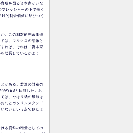
の育成を図る資本家がいな
のプレッシャーの下で働く
相対的剰余価値に結びつく
いが、この相対的剰余価値
ンドは、マルクスの想像と
言すれば、それは「資本家
のを助長しているかよう
ことがある。君達の財布の
ほどがYESと回答した。お
いては、やはり紙の紙幣は
のお札とガソリンスタンド
ていないという点で似たよ
おける貨幣の増量としての