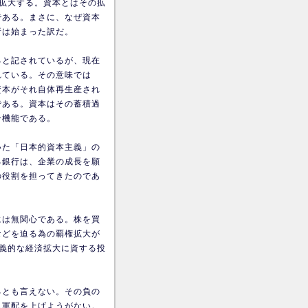
拡大する。資本とはその拡
である。まさに、なぜ資本
析は始まった訳だ。
ると記されているが、現在
れている。その意味では
資本がそれ自体再生産され
である。資本はその蓄積過
ン機能である。
いた「日本的資本主義」の
る銀行は、企業の成長を願
の役割を担ってきたのであ
には無関心である。株を買
などを迫る為の覇権拡大が
義的な経済拡大に資する投
るとも言えない。その負の
も軍配を上げようがない。