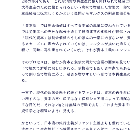
⊿gの部分であり、これが消費や再生産に振り向けられて経済は
大再生産のために投じられるという意味で増殖した貨幣の一部
主義経済は拡大しうるかという疑問からマルクスの剰余価値分
「資本論」では剰余価値はすべて資本家の裁量に委ねられてい
では労働者への充分な配分を通じて経済運営の柔軟性が担保さ
「現代的資本」は剰余価値のうちのほんの一部に過ぎないが、
るメカニズムに埋め込まれていくのは、マルクスが描いた通り
程で、同時に再生産されていくのだ。それが資本主義のエンジ
そのプロセスは、銀行が資本と負債の両方で企業の面倒を見て
下で極めて鮮明に映し出される。債権者でもあり資本家でもあ
って割り当て増資に応じ、融資を増やすという形で資本再生産
る。
一方で、現代の欧米金融を代表するファンドは、資本の再生産
い増すのは、資本の再生産ではなく保有シェア増によって増配
主な目的だ。それは⊿gとは無縁の行動であり、これまた資本主
資哲学とは程遠いように見える。
かといって、日本流の銀行主義がファンド主義よりも優れてい
遺産として生産性低下が放置されたとも言える訳で、どちらに