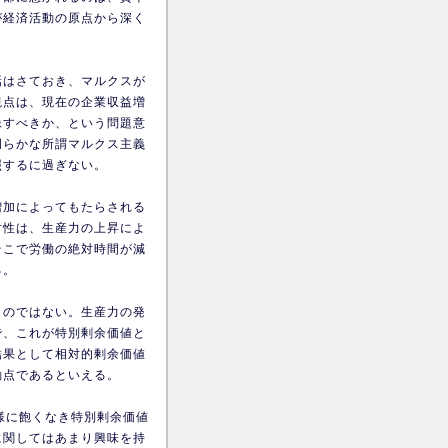
が経済活動の原点から深く
話はさておき、マルクスが
視点は、現在の企業収益増
像すべきか、という問題意
明らかな所謂マルクス主義
照するに過ぎない。
増加によってもたらされる
対性は、生産力の上昇によ
そこで労働の絶対時間が減
る。
ものではない。生産力の発
で、これが特別剰余価値と
結果として相対的剰余価値
動点であるといえる。
様に飽くなき特別剰余価値
に関してはあまり興味を持