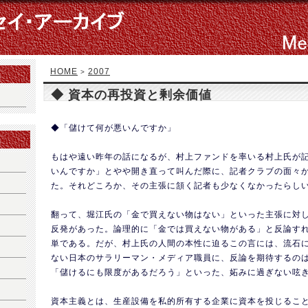
HOME
2007
>
◆ 資本の再投資と剰余価値
◆「儲けて何が悪いんですか」
もはや遠い昨年の話になるが、村上ファンドを率いる村上氏が
いんですか」とやや開き直って叫んだ際に、記者クラブの面々
た。それどころか、その主張に頷く記者も少なくなかったらし
翻って、堀江氏の「金で買えない物はない」といった主張に対
反発があった。論理的に「金では買えない物がある」と反論す
単である。だが、村上氏の人間の本性に迫るこの言には、流石
ない日本のサラリーマン・メディア職員に、反論を期待するの
「儲けるにも限度があるだろう」といった、妬みに過ぎない呟
資本主義とは、生産設備を私的所有する企業に資本を投じるこ