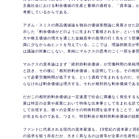
主義社会における剰余価値の生産と蓄積の過程を、「資本論」
考察しているからである。
アダム・スミスの商品価値論を独自の価値形態論に発展させた
示した「剰余価値がどのように生まれて蓄積されるか」という
大や株主価値の増大を通じた金融資本の急増の行く先をどう想
識に少なからぬヒントを与えている。ここでは、理論的敗北が
は議論の対象にしない。単純にマルクスの思考のごく一部を参
マルクスの資本論はまず「絶対的剰余価値」が労働時間の単純
と説き、その後に「相対的剰余価値」を説明している。その相
って必要労働時間が低下する、という過程で生まれるものだ。
らなければ剰余価値は増大する。それが相対的な剰余価値であ
だがこの相対的剰余価値は一定速度で社会に満遍なく発生する
展は特定の企業や産業において特殊な出来事として生まれる訳
して出現する。個々の企業がその特殊利潤を追求することで、
が生まれるのである。つまり、特別剰余が相対的剰余価値の始
ファンドに代表される現代の資本家達も、19世紀の資本家と同
の追求を狙う存在だが、大きく異なるのは彼等が企業の生産性