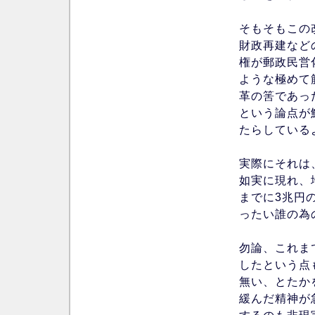
そもそもこの
財政再建など
権が郵政民営
ような極めて
革の筈であっ
という論点が
たらしている
実際にそれは
如実に現れ、
までに3兆円
ったい誰の為
勿論、これま
したという点
無い、とたか
緩んだ精神が