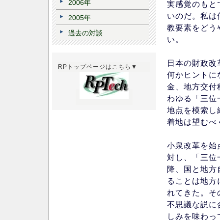
2006年
実感覚のもと
いのだ。私は
2005年
教要素をどう
過去の対談
い。
日本の財政改
RPトップページはこちら▼
何かヒントに
金、地方交付
わゆる「三位
地点を模索し
着地は望むべ
小泉改革を始
対し、「三位
降、国と地方
ることは地方
れてきた。そ
不思議な説に
しみを味わっ