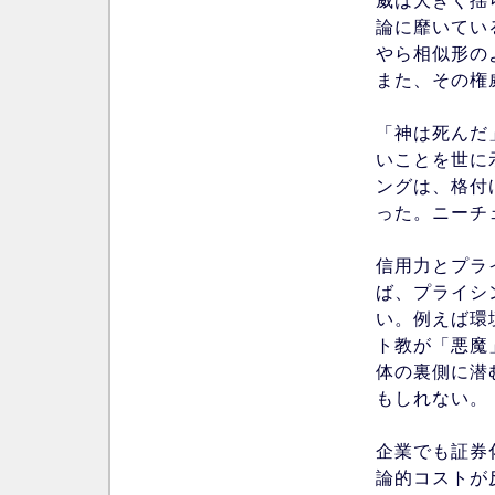
威は大きく揺
論に靡いてい
やら相似形の
また、その権
「神は死んだ
いことを世に
ングは、格付
った。ニーチ
信用力とプラ
ば、プライシ
い。例えば環
ト教が「悪魔
体の裏側に潜
もしれない。
企業でも証券
論的コストが