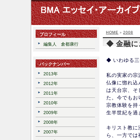
HOME
2008
>
プロフィール
◆ 金融
編集人 倉都康行
◆ いわゆる
バックナンバー
2013年
私の実家の宗
仏像に惚れ込
2012年
は天台宗、そ
2011年
た。今でもお
2010年
宗教体験を持
生半世紀を過
2009年
2008年
キリスト教に
2007年
ら、一方では