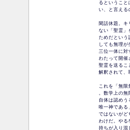
るということ
い、と言える
閑話休題。キ
ない「聖霊」
ためだという
しても無理が
三位一体に対
わたって開催
聖霊を送るこ
解釈されて、
これを「無限
。数学上の無
自体は認めう
唯一神である
ではないがど
わけだ。やる
持ちが入り混