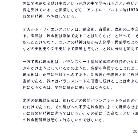
無知で強欲な金儲け主義という色彩の中で語られることが多い
視を受けている」と憤慨しながら「アンドレ・ブルトン論(197
冒険的精神」を評価している。
オカルト・サイエンスといえば、錬金術、占星術、魔術の三本
る。澁澤は、錬金術は別物であることは明らかだ、と述べて、
あっただけでなく、ユングの精神分析から人類学・民俗学など
などの美術史や文学史にまで影響を与えた、と鋭い分析を加え
一方で現代錬金術は、バランスシート型経済成長の維持のため
きをかけようとしているかのようだ。負債を利用することによ
錬金術は、正当に評価すべきである。新興国が先進国と同じ権
当然である。我々はバランスシートを否定し続けることは出来
担になるならば、早急に修正に動かねばならない。
米国の危機対応策は、銀行などの民間バランスシートを政府の
ただけであった。その綻びへの不安を錬金術によって麻痺させ
かに冒険的精神に満ちてはいるが、その前に「崇高な」という
の錬金術師達は恐らく許さないのではないか。
2