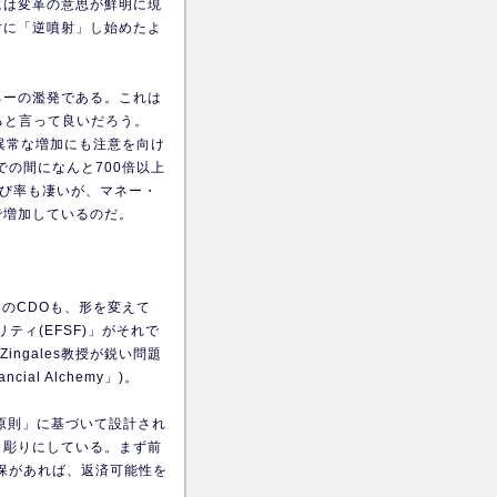
には変革の意思が鮮明に現
対に「逆噴射」し始めたよ
ネーの濫発である。これは
ると言って良いだろう。
異常な増加にも注意を向け
での間になんと700倍以上
伸び率も凄いが、マネー・
で増加しているのだ。
anのCDOも、形を変えて
ィ(EFSF)」がそれで
Zingales教授が鋭い問題
ncial Alchemy」)。
原則」に基づいて設計され
き彫りにしている。まず前
％の担保があれば、返済可能性を