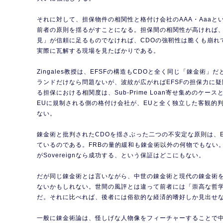
それに対して、担保物件の相関性と格付け会社のAAA・Aaaと
前者の原則を揺るがすことになる。担保間の相関性が高ければ
見」が信頼に足るものでなければ、CDOの強靭性は脆くも崩れ
実際に瓦解する現場を見たばかりである。
Zingales教授は、EFSFの構造もCDOと全く同じ「錬金術
ランドだけなら問題ないが、波紋が広がればEFSFの担保力に疑
る担保における相関度は、Sub-Prime Loan寄せ集めのケー
EUに規制される側の格付け会社が、EUと全く独立した客観的
ない。
錬金術と批判されたCDOを揺さぶった二つの不安定な原則は、E
ているのである。FRBの量的緩和も錬金術以外の何物でもない
がSovereignなら成功する、という保証はどこにもない。
だが同じ錬金術とは言いながら、中世の錬金術と現代の錬金術
ないかもしれない。世間の風評とは違って前者には「崇高な哲
だ。それに比べれば、後者には俗欲的な経済的嗜好しか見出せ
一般に錬金術論は、怪しげな人物像をフィーチャーすることで