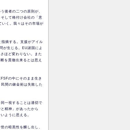
いう後者の二つの原則が、
、そして格付け会社の「意
ていく。我々はその市場が
」だと指摘する。支援がアイル
問が生じる。EU諸国によ
スとさほど変わりない。また
判断を貫徹出来るとは思え
FSFの中にそのまま生き
。民間の錬金術は失敗した
を同一視することは適切で
学と精神」があったから
ないように思える。
中世の暗黒性を醸し出し、