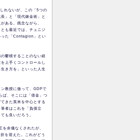
しれないが、この「5つの
成長」と「現代錬金術」と
点がある。残念ながら、
っとも最近では、チュニジ
「Contagion」とい
満の鬱積することのない経
素を上手くコントロールし
る生き方を」といった人生
ン教授に倣って、GDPで
ならば、そこには「借金」つ
げてきた英米を中心とする
。筆者はこれを「負債立
っても良いだろう。
修正を余儀なくされたが、
の挫折を迎えた。これがどう