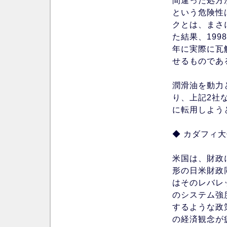
間違った処方
という危険性
クとは、まさ
た結果、199
年に実際に瓦
せるものであ
潤滑油を動力
り、上記2社
に転用しよう
◆ カダフィ
米国は、財政
形の日米財政
はそのレバレ
のシステム強
するような政
の経済観念が