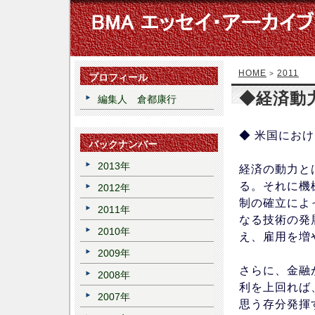
HOME
2011
>
プロフィール
◆経済動
編集人 倉都康行
◆ 米国にお
バックナンバー
2013年
経済の動力と
る。それに機
2012年
制の確立によ
2011年
なる技術の発
2010年
え、雇用を増
2009年
さらに、金融
2008年
利を上回れば
2007年
思う存分発揮