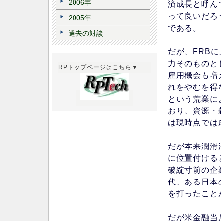
2006年
済成長と呼ん
って良いだろ
2005年
である。
過去の対談
だが、FRB
力そのものと
RPトップページはこちら▼
雇用機会も増
れをやむを得
という荒業に
おり、資源・
は現時点では
だが本来潤滑
に位置付ける
破綻寸前の企
代、ある日本
を打ったこと
だが米金融当