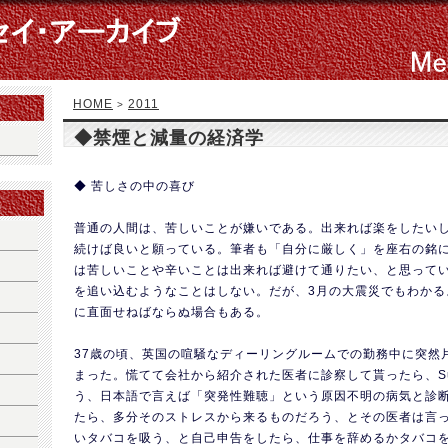
HOME
2011
>
◆禁煙と減量の経済学
◆ 苦しさの中の喜び
普通の人間は、苦しいことが嫌いである。出来れば楽をしたい
続けば良いと願っている。筆者も「自分に厳しく」を座右の銘
は苦しいことや辛いことは出来れば避けて通りたい、と思って
を追い込むようなことはしない。だが、3月の大震災でもわかる
に直面せねばならぬ場合もある。
37歳の頃、英国の喧騒なディーリングルームでの勤務中に突然
まった。慌てて会社から紹介された医者に診察して貰ったら、Sudde
う、日本語で言えば「突発性難聴」という原因不明の病気と診
たら、多分そのストレスから来るものだろう、とその医者は言っ
いタバコを吸う、と自己申告をしたら、仕事を辞めるかタバコ