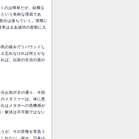
書くのは簡単だが、結構な
」という単純な理屈であ
肪分は落ちていく。実際に
量率はまあ成功の部類に入
の気の緩みでリバウンドし
さえ忘れなければ何とかな
みれば、以前の生活の質の
多分お気付きの通り、今回
コのメタファーは、体に悪
それはメタボへの危機感が
消・解決は不可能ではない
思うが、その苦難を背負う
もしれない。何せ、日本は