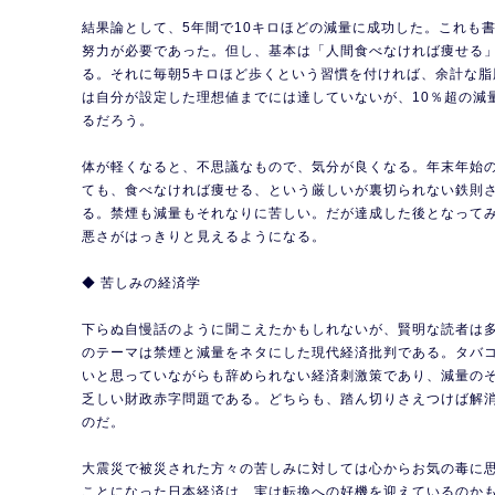
結果論として、5年間で10キロほどの減量に成功した。これも
努力が必要であった。但し、基本は「人間食べなければ痩せる
る。それに毎朝5キロほど歩くという習慣を付ければ、余計な脂
は自分が設定した理想値までには達していないが、10％超の減
るだろう。
体が軽くなると、不思議なもので、気分が良くなる。年末年始
ても、食べなければ痩せる、という厳しいが裏切られない鉄則
る。禁煙も減量もそれなりに苦しい。だが達成した後となって
悪さがはっきりと見えるようになる。
◆ 苦しみの経済学
下らぬ自慢話のように聞こえたかもしれないが、賢明な読者は
のテーマは禁煙と減量をネタにした現代経済批判である。タバ
いと思っていながらも辞められない経済刺激策であり、減量の
乏しい財政赤字問題である。どちらも、踏ん切りさえつけば解
のだ。
大震災で被災された方々の苦しみに対しては心からお気の毒に
ことになった日本経済は、実は転換への好機を迎えているのか