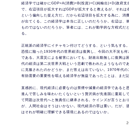
経済学では確かにGDP=A(消費)+B(投資)+C(純輸出)+D(政
で、右辺項目が拡大すればGDPが拡大すると教えるが、それは
という偏向した捉え方だ。だから右辺項目を拡大する為に、消
が出てくる。この経済学は本当に正しいのだろうか。右辺は、
ものではないのだろうか。筆者には、これが動学的な方程式だ
る。
正統派の経済学にイチャモン付けてどうする、という気もする
恐慌に陥った1930年代の世界経済は復興し、今回の大不況も
である。大震災による被害においても、財政出動無しに復興は困難
代の経済は第二次世界大戦という悲劇で救われたようなものであ
に克服されたのかどうか、まだ答えは出ていない。1970年代
有効需要の重要性を唱える経済学が無益であったことは、まだ
直感的に、現代経済に必要なのは禁煙や減量の経済学であると
進んで苦しみを味わいたくないという贅沢病が先進国に蔓延し
て問題は次世代へと無責任に継承される。ケインズが言うとお
が、人間社会はそうはいかない。現代経済の罪は重い。だが、
はそれが明確に理解できる環境にあるのではないか。