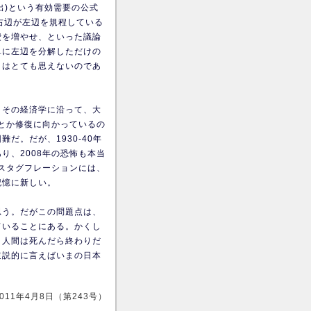
府支出)という有効需要の公式
右辺が左辺を規程している
費を増やせ、といった議論
単に左辺を分解しただけの
とはとても思えないのであ
。その経済学に沿って、大
何とか修復に向かっているの
だ。だが、1930-40年
り、2008年の恐怖も本当
のスタグフレーションには、
記憶に新しい。
思う。だがこの問題点は、
ていることにある。かくし
り人間は死んだら終わりだ
逆説的に言えばいまの日本
2011年4月8日（第243号）