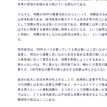
世界の苦悩の先端を走り続けている国なのである。
そもそも、消費がGDPの重要項目だからといって、消費拡大を
は本末転倒である。経済政策の最大テーマは生活水準の向上に
として消費が増えれば良いだけの話である。愛煙家には申し訳
ばそれに関連する雇用が消滅し税収もゼロになる、という論理
と同様に、消費が拡大しなければ経済は成長しない、という論
る。
現代経済は、30年タバコを吸っていても害は無いよと言いなが
放置し、明日から減量と言いながら生活を改める意思の無い人
人格形成に沿って運営される。消費を刺激しようとするあまり
掛からないのは、手に負えない現代病である。確かに大震災の
要だが、1兆円単位の数字が独り歩きする性癖は何とかならない
経済が拡大し生活水準が向上することで、結果的に必要不可欠
その消費とは生活に必要な消費であり、ホームエクイティで借
車を買うといった過剰消費や、エコポイントで消費の先食いを
ではない。どうも現代経済には不自然な消費が多過ぎるように
脆弱性の原点はここにある。