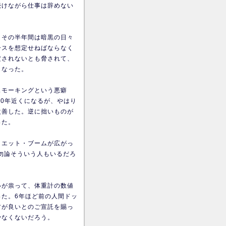
続けながら仕事は辞めない
、その半年間は暗黒の日々
ースを想定せねばならなく
定されないとも脅されて、
くなった。
スモーキングという悪癖
20年近くになるが、やはり
改善した。逆に拙いものが
った。
イエット・ブームが広がっ
勿論そういう人もいるだろ
いが祟って、体重計の数値
た。6年ほど前の人間ドッ
方が良いとのご宣託を賜っ
少なくないだろう。