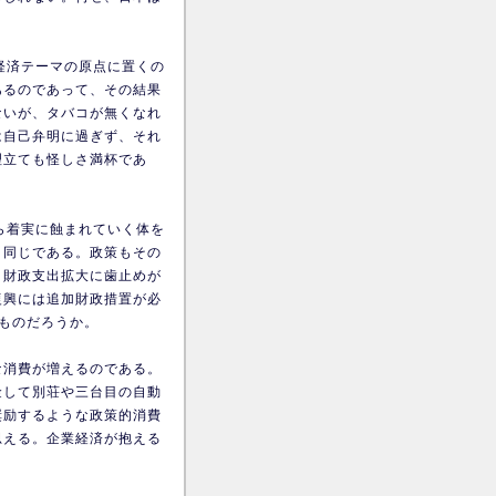
経済テーマの原点に置くの
あるのであって、その結果
ないが、タバコが無くなれ
は自己弁明に過ぎず、それ
理立ても怪しさ満杯であ
ら着実に蝕まれていく体を
と同じである。政策もその
、財政支出拡大に歯止めが
復興には追加財政措置が必
ものだろうか。
な消費が増えるのである。
金して別荘や三台目の自動
奨励するような政策的消費
思える。企業経済が抱える