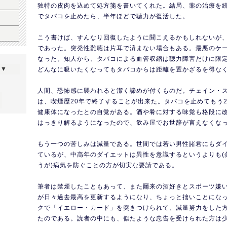
独特の皮肉を込めて処方箋を書いてくれた。結局、薬の治療を
でタバコを止めたら、半年ほどで聴力が復活した。
こう書けば、すんなり回復したように聞こえるかもしれないが
であった。突発性難聴は片耳で済まない場合もある。最悪のケ
なった。知人から、タバコによる血管収縮は聴力障害だけに限
ら▼
どんなに吸いたくなってもタバコからは距離を置かざるを得な
人間、恐怖感に襲われると潔く諦めが付くものだ。チェイン・
は、喫煙歴20年で終了することが出来た。タバコを止めてもう
健康体になったとの自覚がある。酒や肴に対する味覚も格段に
はっきり解るようになったので、飲み屋でお世辞が言えなくな
もう一つの苦しみは減量である。世間では若い男性諸君にもダ
ているが、中高年のダイエットは異性を意識するというよりも(
うが)病気を防ぐことの方が切実な要請である。
筆者は禁煙したこともあって、また爾来の酒好きとスポーツ嫌
が日々過去最高を更新するようになり、ちょっと拙いことになっ
クで「イエロー・カード」を突きつけられて、減量努力をした
たのである。読者の中にも、似たような忠告を受けられた方は