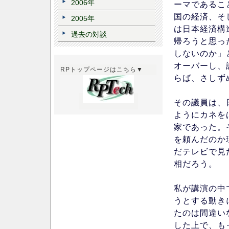
2006年
ーマであるこ
国の経済、そ
2005年
は日本経済構
過去の対談
帰ろうと思っ
しないのか」
オーバーし、
RPトップページはこちら▼
らば、さしず
その議員は、
ようにカネを
家であった。
を頼んだのか
だテレビで見
相だろう。
私が講演の中
うとする動き
たのは間違い
した上で、も