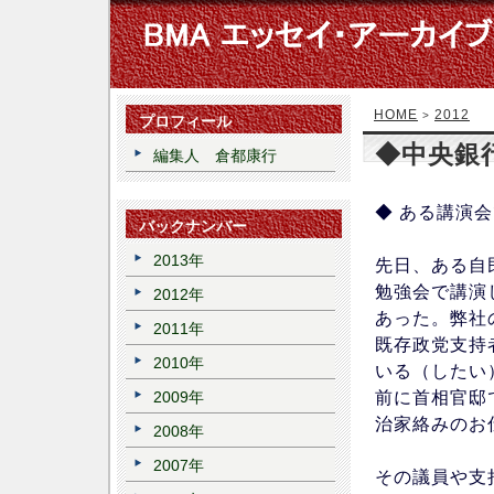
HOME
2012
>
プロフィール
◆中央銀
編集人 倉都康行
◆ ある講演
バックナンバー
2013年
先日、ある自
勉強会で講演
2012年
あった。弊社
2011年
既存政党支持
2010年
いる（したい
前に首相官邸
2009年
治家絡みのお
2008年
2007年
その議員や支